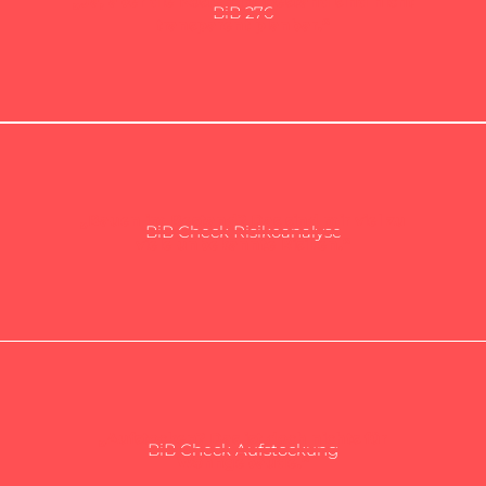
„Ja, aber die Kosten im Bestand sind nicht
BiB 276
transparent planbar.“
„Bauen im Bestand? Das sind mir viel zu
BiB Check Risikoanalyse
viele unbekannte Risiken.“
„Aufstocken? Das ist doch nichts für
BiB Check Aufstockung
Wohngebäude.“