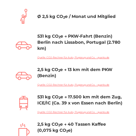
Ø 2,5 kg CO
e / Monat und Mitglied
2
531 kg CO
e → PKW-Fahrt (Benzin)
2
Berlin nach Lissabon, Portugal (2.780
km)
Quelle: CO2-Rechner für Auto, Flugzeug und Co. - quarks.de
2,5 kg CO
e → 13 km mit dem PKW
2
(Benzin)
Quelle: CO2-Rechner für Auto, Flugzeug und Co. - quarks.de
531 kg CO
e → 17.500 km mit dem Zug,
2
ICE/IC (Ca. 39 x von Essen nach Berlin)
Quelle: CO2-Rechner für Auto, Flugzeug und Co. - quarks.de
2,5 kg CO
e → 40 Tassen Kaffee
2
(0,075 kg CO
e)
2