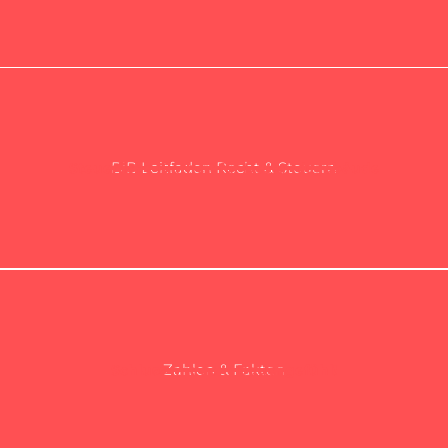
BiB Leitfaden Recht & Steuern
Steuerliche Klarheit für Bestandsgebäude
Zahlen & Fakten
Schluss mit dem Bauchgefühl!