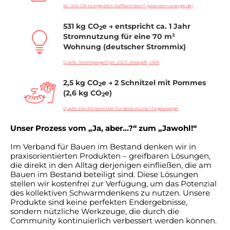
lle:: Wie OK ist eigentlich Kaffeetrinken? (polarstern-energie.de)
531 kg CO
e → entspricht ca. 1 Jahr
2
Stromnutzung für eine 70 m²
Wohnung (deutscher Strommix)
Quelle: StromspiegelFlyer_2023_Web.pdf , UBA
2,5 kg CO
e → 2 Schnitzel mit Pommes
2
(2,6 kg CO
e)
2
Quelle::Der Klimarechner für deine Küche | Tagesspiegel
Unser Prozess vom „Ja, aber…?“ zum „Jawohl!“
Im Verband für Bauen im Bestand denken wir in
praxisorientierten Produkten – greifbaren Lösungen,
die direkt in den Alltag derjenigen einfließen, die am
Bauen im Bestand beteiligt sind. Diese Lösungen
stellen wir kostenfrei zur Verfügung, um das Potenzial
des kollektiven Schwarmdenkens zu nutzen. Unsere
Produkte sind keine perfekten Endergebnisse,
sondern nützliche Werkzeuge, die durch die
Community kontinuierlich verbessert werden können.