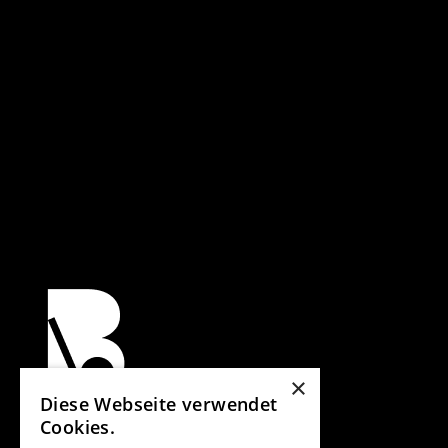
×
Diese Webseite verwendet
Cookies.
Verband für Bauen im Bestand e. V.
Spichernstraße 2