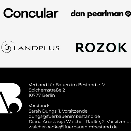
Verband für Bauen im Bestand e. V.
Spichernstraße 2
10777 Berlin
Vorstand:
Sarah Dungs, 1. Vorsitzende‍
dungs@fuerbauenimbestand.de
Diana Anastasija Walcher-Radke, 2. Vorsitzend
walcher-radke@fuerbauenimbestand.de