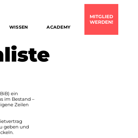
MITGLIED
WERDEN!
WISSEN
ACADEMY
liste
BiB) ein
us im Bestand –
eigene Zeilen
ietvertrag
 zu geben und
ckeln.