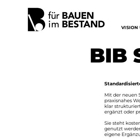
VISION
BIB 
Standardisiert
Mit der neuen S
praxisnahes We
klar strukturie
ergänzt oder p
Sie steht kost
genutzt werden
eigene Ergänz