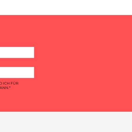
D ICH FÜR
ANN.*