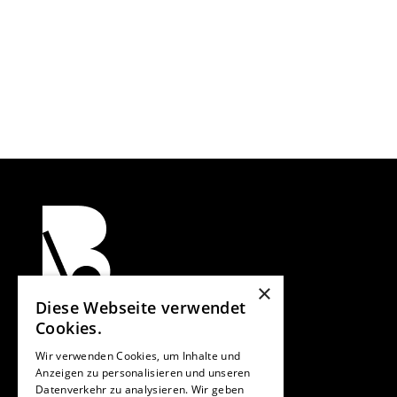
×
Diese Webseite verwendet
Cookies.
Verband für Bauen im Bestand e. V.
Spichernstraße 2
Wir verwenden Cookies, um Inhalte und
10777 Berlin
Anzeigen zu personalisieren und unseren
Vorstand:
Datenverkehr zu analysieren. Wir geben