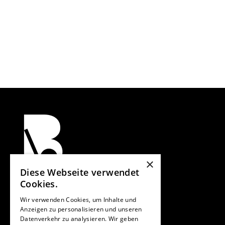
×
Diese Webseite verwendet
Cookies.
Verband für Bauen im Bestand e. V.
Spichernstraße 2
Wir verwenden Cookies, um Inhalte und
10777 Berlin
Anzeigen zu personalisieren und unseren
Vorstand:
Datenverkehr zu analysieren. Wir geben